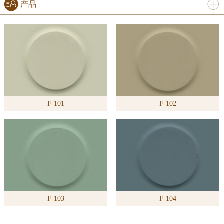
产品
进入
产
品
频道
F-101
F-102
>>
F-103
F-104