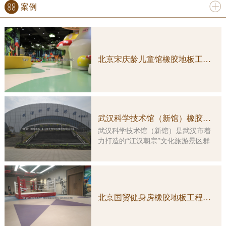
案例
更多
北京宋庆龄儿童馆橡胶地板工程案例实图
武汉科学技术馆（新馆）橡胶地板工程案例
武汉科学技术馆（新馆）是武汉市着
力打造的“江汉朝宗”文化旅游景区群
中的重要组成部分，是一座集多功
能、综合性、智能化于一体的特大型
科普教育活动场所。大楼由原武汉客
运港改造而成，总建筑面积约3万平方
米，主楼改造及展示工程总投资5亿余
北京国贸健身房橡胶地板工程案例实图
元。 本馆展示工程的顶层设计由
国内科普大家主创，凝结了众多科学
家的集体智慧。在展览理念上，坚