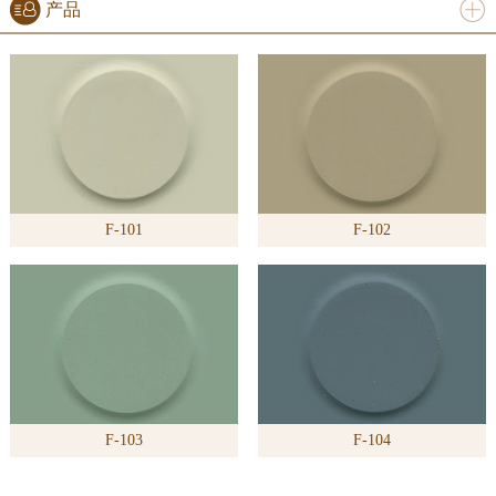
产品
进入
产
品
频道
F-101
F-102
>>
F-103
F-104