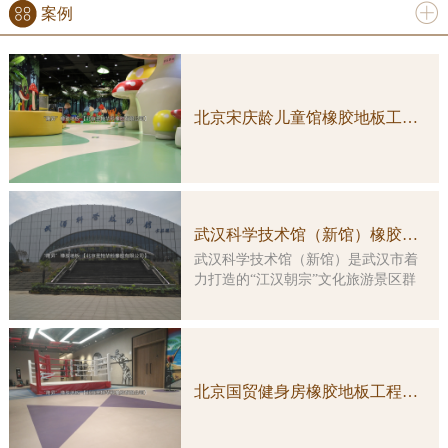
案例
更多
北京宋庆龄儿童馆橡胶地板工程案例实图
武汉科学技术馆（新馆）橡胶地板工程案例
武汉科学技术馆（新馆）是武汉市着
力打造的“江汉朝宗”文化旅游景区群
中的重要组成部分，是一座集多功
能、综合性、智能化于一体的特大型
科普教育活动场所。大楼由原武汉客
运港改造而成，总建筑面积约3万平方
米，主楼改造及展示工程总投资5亿余
北京国贸健身房橡胶地板工程案例实图
元。 本馆展示工程的顶层设计由
国内科普大家主创，凝结了众多科学
家的集体智慧。在展览理念上，坚