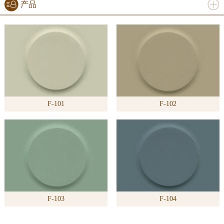
产品
进入
产
品
频道
F-101
F-102
>>
F-103
F-104