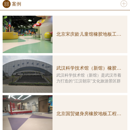
案例
更多
北京宋庆龄儿童馆橡胶地板工程案例实图
武汉科学技术馆（新馆）橡胶地板工程案例
武汉科学技术馆（新馆）是武汉市着
力打造的“江汉朝宗”文化旅游景区群
中的重要组成部分，是一座集多功
能、综合性、智能化于一体的特大型
科普教育活动场所。大楼由原武汉客
运港改造而成，总建筑面积约3万平方
米，主楼改造及展示工程总投资5亿余
北京国贸健身房橡胶地板工程案例实图
元。 本馆展示工程的顶层设计由
国内科普大家主创，凝结了众多科学
家的集体智慧。在展览理念上，坚