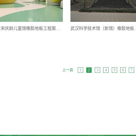
北京宋庆龄儿童馆橡胶地板工程案例实图
武汉科学技术馆（
上一頁
1
2
3
4
5
6
7