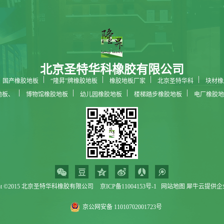
北京圣特华科橡胶有限公司
国产橡胶地板
“隆昇”牌橡胶地板
橡胶地板厂家
北京圣特华科
块材橡
地板、
博物馆橡胶地板
幼儿园橡胶地板
楼梯踏步橡胶地板
电厂橡胶地
科技馆橡胶地板
ight ©2015 北京圣特华科橡胶有限公司
京ICP备11004153号-1
网站地图
犀牛云提供企
京公网安备 11010702001723号