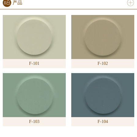
产品
进入
产
品
频道
F-101
F-102
>>
F-103
F-104