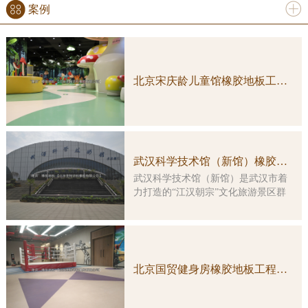
案例
更多
北京宋庆龄儿童馆橡胶地板工程案例实图
武汉科学技术馆（新馆）橡胶地板工程案例
武汉科学技术馆（新馆）是武汉市着
力打造的“江汉朝宗”文化旅游景区群
中的重要组成部分，是一座集多功
能、综合性、智能化于一体的特大型
科普教育活动场所。大楼由原武汉客
运港改造而成，总建筑面积约3万平方
米，主楼改造及展示工程总投资5亿余
北京国贸健身房橡胶地板工程案例实图
元。 本馆展示工程的顶层设计由
国内科普大家主创，凝结了众多科学
家的集体智慧。在展览理念上，坚