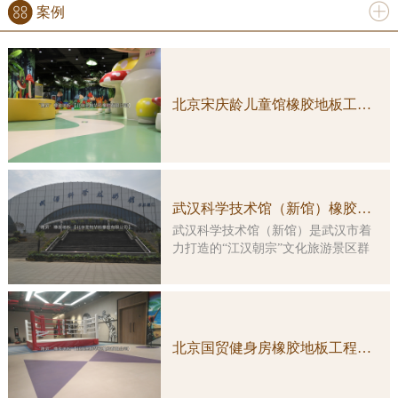
案例
更多
北京宋庆龄儿童馆橡胶地板工程案例实图
武汉科学技术馆（新馆）橡胶地板工程案例
武汉科学技术馆（新馆）是武汉市着
力打造的“江汉朝宗”文化旅游景区群
中的重要组成部分，是一座集多功
能、综合性、智能化于一体的特大型
科普教育活动场所。大楼由原武汉客
运港改造而成，总建筑面积约3万平方
米，主楼改造及展示工程总投资5亿余
北京国贸健身房橡胶地板工程案例实图
元。 本馆展示工程的顶层设计由
国内科普大家主创，凝结了众多科学
家的集体智慧。在展览理念上，坚