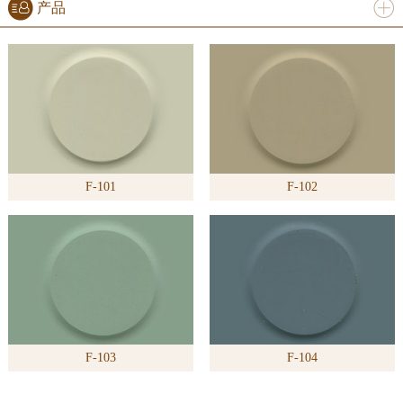
产品
进入
产
品
频道
F-101
F-102
>>
F-103
F-104