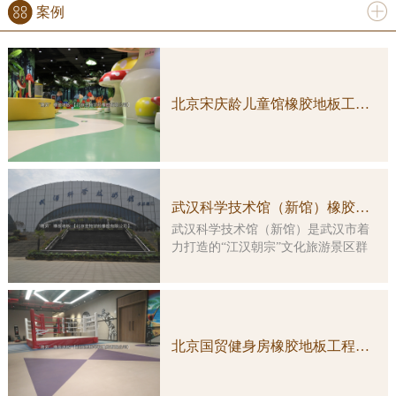
案例
更多
北京宋庆龄儿童馆橡胶地板工程案例实图
武汉科学技术馆（新馆）橡胶地板工程案例
武汉科学技术馆（新馆）是武汉市着
力打造的“江汉朝宗”文化旅游景区群
中的重要组成部分，是一座集多功
能、综合性、智能化于一体的特大型
科普教育活动场所。大楼由原武汉客
运港改造而成，总建筑面积约3万平方
米，主楼改造及展示工程总投资5亿余
北京国贸健身房橡胶地板工程案例实图
元。 本馆展示工程的顶层设计由
国内科普大家主创，凝结了众多科学
家的集体智慧。在展览理念上，坚