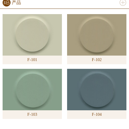
产品
进入
产
品
频道
F-101
F-102
>>
F-103
F-104