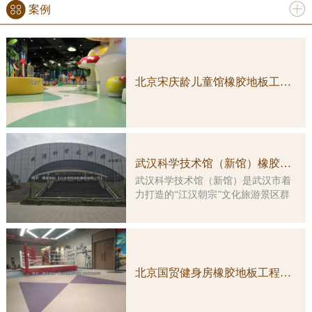
案例
更多
北京宋庆龄儿童馆橡胶地板工程案例实图
武汉科学技术馆（新馆）橡胶地板工程案例
武汉科学技术馆（新馆）是武汉市着
力打造的“江汉朝宗”文化旅游景区群
中的重要组成部分，是一座集多功
能、综合性、智能化于一体的特大型
科普教育活动场所。大楼由原武汉客
运港改造而成，总建筑面积约3万平方
米，主楼改造及展示工程总投资5亿余
北京国贸健身房橡胶地板工程案例实图
元。 本馆展示工程的顶层设计由
国内科普大家主创，凝结了众多科学
家的集体智慧。在展览理念上，坚