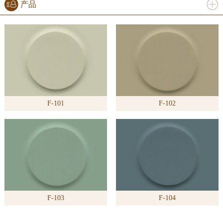
产品
进入
产
品
频道
F-101
F-102
>>
F-103
F-104