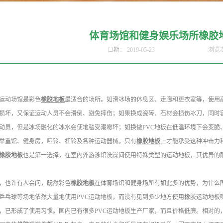
体育场馆和健身娱乐场所橡胶
日期：
2019-05-23
浏览
运动场馆是彩色
橡胶地板
最适合的场所。如滑冰场的休息区、走廊和更衣室等，使用
损坏，又保证运动人员不会滑倒、避免摔伤；如果换成瓷砖、石材会损伤冰刀，同时
动员，但是冰场融化的冰水会使地毯受潮霉坏；如换做PVC地板在低温环境下会变脆
举重馆、健身房，哑铃、杠铃及各种运动器械，只有
橡胶地板
上才能承受这种冲击力
橡胶地板
也是第一选择，在室内外游泳馆洗澡间使用特殊类型的运动地板，其优异的
，也许有人会问，既然彩色
橡胶地板
在体育场馆和健身场所有如此多的优势，为什么
乒乓球等场地依然大量地使用PVC运动地板，而没有见到多少地方使用橡胶运动地板
，已形成了使用习惯。国内已有很多PVC运动地板生产厂家，而且价格低廉。相对的