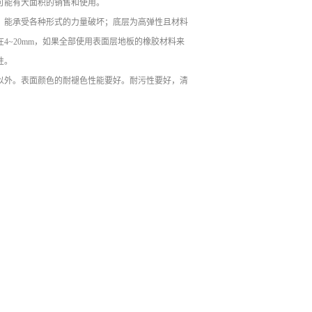
可能有大面积的销售和使用。
，能承受各种形式的力量破坏；底层为高弹性且材料
4~20mm，如果全部使用表面层地板的橡胶材料来
性。
以外。表面颜色的耐褪色性能要好。耐污性要好，清