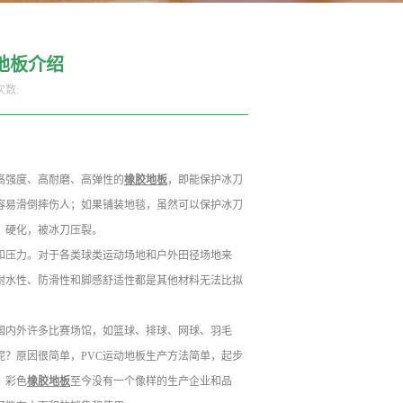
地板介绍
次数:
高强度、高耐磨、高弹性的
橡胶地板
，即能保护冰刀
容易滑倒摔伤人；如果铺装地毯，虽然可以保护冰刀
、硬化，被冰刀压裂。
和压力。对于各类球类运动场地和户外田径场地来
耐水性、防滑性和脚感舒适性都是其他材料无法比拟
国内外许多比赛场馆，如篮球、排球、网球、羽毛
呢？原因很简单，PVC运动地板生产方法简单，起步
，彩色
橡胶地板
至今没有一个像样的生产企业和品