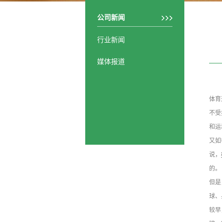
公司新闻
行业新闻
媒体报道
体育
不受
和运
又如
说，
的。
但是
球、
较早