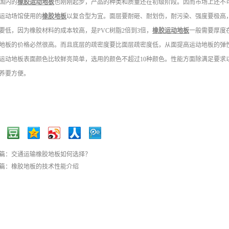
国内的
橡胶运动地板
也刚刚起步，产品的种类和质量还在初级阶段。因而市场上还不
运动场馆使用的
橡胶地板
以复合型为宜。面层要耐砸、耐划伤，耐污染、强度要极高
要低，因为橡胶材料的成本较高，是PVC树脂2倍到3倍，
橡胶运动地板
一般需要厚度在
地板的价格必然很高。而且底层的疏密度要比面层疏密度低，从面提高运动地板的弹
运动地板表面颜色比较鲜亮简单，选用的颜色不超过10种颜色。性能方面除满足要求
养要方便。
篇：
交通运输橡胶地板如何选择？
篇：
橡胶地板的技术性能介绍