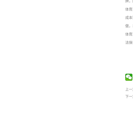
牌，
体育
成本
做，
体育
洁保
上一
下一