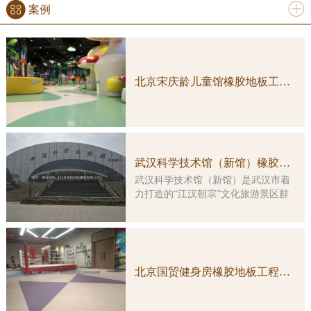
案例
更多
北京宋庆龄儿童馆橡胶地板工程案例实图
武汉科学技术馆（新馆）橡胶地板工程案例
武汉科学技术馆（新馆）是武汉市着
力打造的“江汉朝宗”文化旅游景区群
中的重要组成部分，是一座集多功
能、综合性、智能化于一体的特大型
科普教育活动场所。大楼由原武汉客
运港改造而成，总建筑面积约3万平方
米，主楼改造及展示工程总投资5亿余
北京国贸健身房橡胶地板工程案例实图
元。 本馆展示工程的顶层设计由
国内科普大家主创，凝结了众多科学
家的集体智慧。在展览理念上，坚