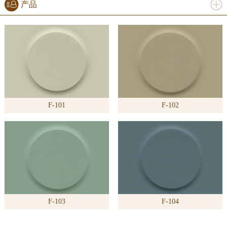
产品
进入
产
品
频道
F-101
F-102
>>
F-103
F-104