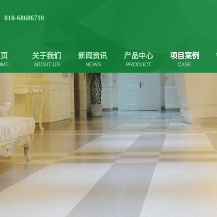
010-68686710
首页
关于我们
新闻资讯
产品中心
项目案例