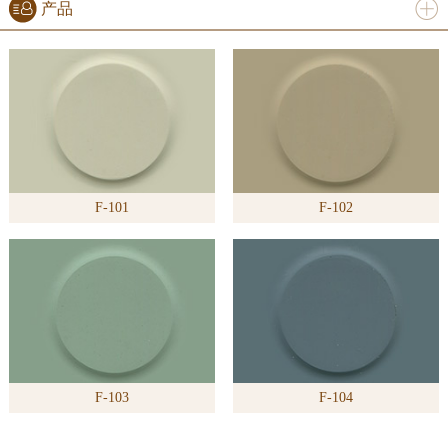
产品
进入
产
品
频道
F-101
F-102
>>
F-103
F-104