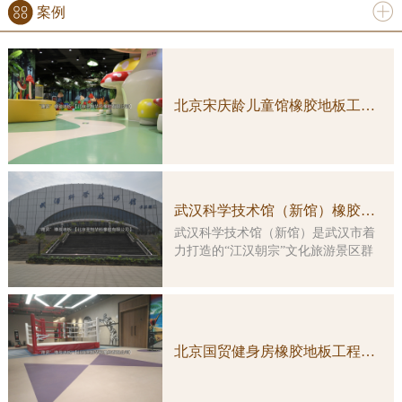
案例
更多
北京宋庆龄儿童馆橡胶地板工程案例实图
武汉科学技术馆（新馆）橡胶地板工程案例
武汉科学技术馆（新馆）是武汉市着
力打造的“江汉朝宗”文化旅游景区群
中的重要组成部分，是一座集多功
能、综合性、智能化于一体的特大型
科普教育活动场所。大楼由原武汉客
运港改造而成，总建筑面积约3万平方
米，主楼改造及展示工程总投资5亿余
北京国贸健身房橡胶地板工程案例实图
元。 本馆展示工程的顶层设计由
国内科普大家主创，凝结了众多科学
家的集体智慧。在展览理念上，坚