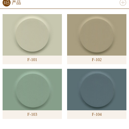
产品
进入
产
品
频道
F-101
F-102
>>
F-103
F-104