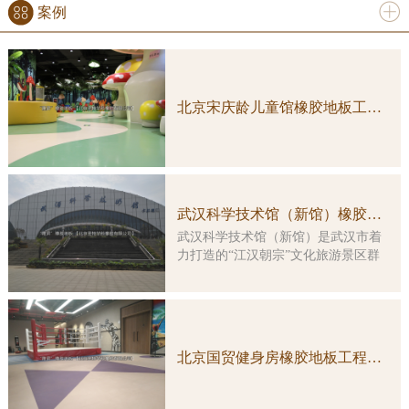
案例
更多
北京宋庆龄儿童馆橡胶地板工程案例实图
武汉科学技术馆（新馆）橡胶地板工程案例
武汉科学技术馆（新馆）是武汉市着
力打造的“江汉朝宗”文化旅游景区群
中的重要组成部分，是一座集多功
能、综合性、智能化于一体的特大型
科普教育活动场所。大楼由原武汉客
运港改造而成，总建筑面积约3万平方
米，主楼改造及展示工程总投资5亿余
北京国贸健身房橡胶地板工程案例实图
元。 本馆展示工程的顶层设计由
国内科普大家主创，凝结了众多科学
家的集体智慧。在展览理念上，坚