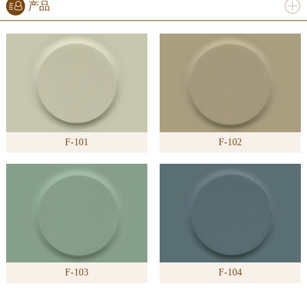
产品
进入
产
品
频道
F-101
F-102
>>
F-103
F-104