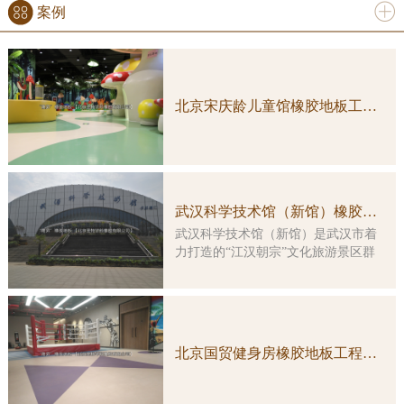
案例
更多
北京宋庆龄儿童馆橡胶地板工程案例实图
武汉科学技术馆（新馆）橡胶地板工程案例
武汉科学技术馆（新馆）是武汉市着
力打造的“江汉朝宗”文化旅游景区群
中的重要组成部分，是一座集多功
能、综合性、智能化于一体的特大型
科普教育活动场所。大楼由原武汉客
运港改造而成，总建筑面积约3万平方
米，主楼改造及展示工程总投资5亿余
北京国贸健身房橡胶地板工程案例实图
元。 本馆展示工程的顶层设计由
国内科普大家主创，凝结了众多科学
家的集体智慧。在展览理念上，坚