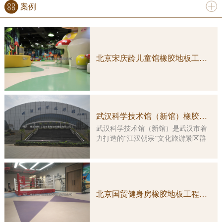
案例
更多
北京宋庆龄儿童馆橡胶地板工程案例实图
武汉科学技术馆（新馆）橡胶地板工程案例
武汉科学技术馆（新馆）是武汉市着
力打造的“江汉朝宗”文化旅游景区群
中的重要组成部分，是一座集多功
能、综合性、智能化于一体的特大型
科普教育活动场所。大楼由原武汉客
运港改造而成，总建筑面积约3万平方
米，主楼改造及展示工程总投资5亿余
北京国贸健身房橡胶地板工程案例实图
元。 本馆展示工程的顶层设计由
国内科普大家主创，凝结了众多科学
家的集体智慧。在展览理念上，坚