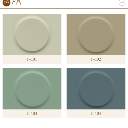
产品
进入
产
品
频道
F-101
F-102
>>
F-103
F-104