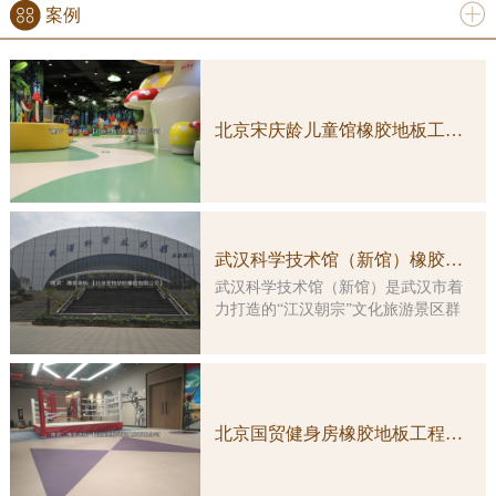
案例
更多
北京宋庆龄儿童馆橡胶地板工程案例实图
武汉科学技术馆（新馆）橡胶地板工程案例
武汉科学技术馆（新馆）是武汉市着
力打造的“江汉朝宗”文化旅游景区群
中的重要组成部分，是一座集多功
能、综合性、智能化于一体的特大型
科普教育活动场所。大楼由原武汉客
运港改造而成，总建筑面积约3万平方
米，主楼改造及展示工程总投资5亿余
北京国贸健身房橡胶地板工程案例实图
元。 本馆展示工程的顶层设计由
国内科普大家主创，凝结了众多科学
家的集体智慧。在展览理念上，坚