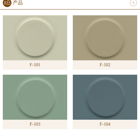
产品
进入
产
品
频道
F-101
F-102
>>
F-103
F-104