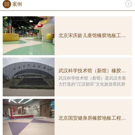
案例
更多
北京宋庆龄儿童馆橡胶地板工程案例实图
武汉科学技术馆（新馆）橡胶地板工程案例
武汉科学技术馆（新馆）是武汉市着
力打造的“江汉朝宗”文化旅游景区群
中的重要组成部分，是一座集多功
能、综合性、智能化于一体的特大型
科普教育活动场所。大楼由原武汉客
运港改造而成，总建筑面积约3万平方
米，主楼改造及展示工程总投资5亿余
北京国贸健身房橡胶地板工程案例实图
元。 本馆展示工程的顶层设计由
国内科普大家主创，凝结了众多科学
家的集体智慧。在展览理念上，坚