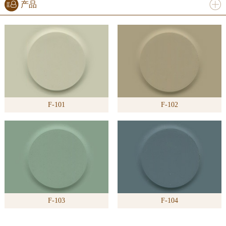
产品
进入
产
品
频道
F-101
F-102
>>
F-103
F-104