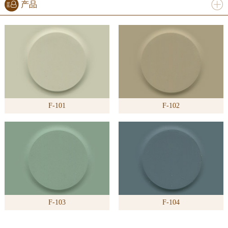
产品
进入
产
品
频道
F-101
F-102
>>
F-103
F-104