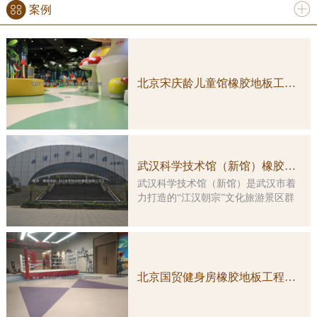
案例
更多
北京宋庆龄儿童馆橡胶地板工程案例实图
武汉科学技术馆（新馆）橡胶地板工程案例
武汉科学技术馆（新馆）是武汉市着
力打造的“江汉朝宗”文化旅游景区群
中的重要组成部分，是一座集多功
能、综合性、智能化于一体的特大型
科普教育活动场所。大楼由原武汉客
运港改造而成，总建筑面积约3万平方
米，主楼改造及展示工程总投资5亿余
北京国贸健身房橡胶地板工程案例实图
元。 本馆展示工程的顶层设计由
国内科普大家主创，凝结了众多科学
家的集体智慧。在展览理念上，坚