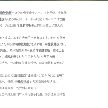
橡胶地板
一体化的骨干企业之一。从上世纪九十年代
地板
的研究和试制工作，参与制定了国内首个弹性
橡
务，为我国弹性
橡胶地板
事业的发展做出了重大贡
场上被成功地推广应用的产品有以下十几种：医院专
电子行业抗静电
橡胶地板
;地热采暖专用
橡胶地板
;幼儿
胶地板
；游泳馆防滑防水免胶粘
橡胶地板
；核磁工业
米，
橡胶地板
卷材年供货能力为120万平方米。
的特点。公司拥有优秀的设计、研发团队和全新的产
N12199相当的国家行业标准HG/T3747•1-2011进行
准，“隆昇”牌
橡胶地板
的各项指标全部达标。
利亚等国家，均受到市场好评。
司全体员工愿同广大同行携手同进，为创造我国弹性