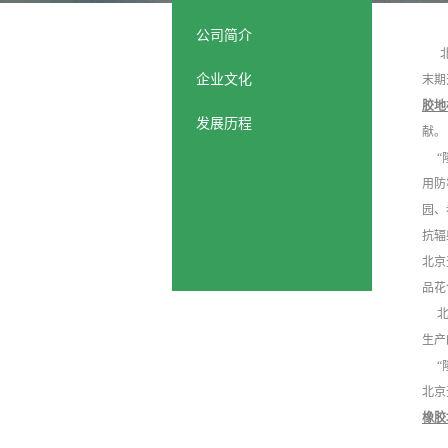
公司简介
北京
企业文化
末期
胶地
发展历程
献。
“隆
用防
园、
抗辐
北京
品花
北京
生产
“隆
北京
橡胶