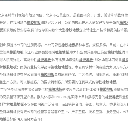
圣特华科橡胶有限公司位于北京市石景山区，是我国研究、开发、设计和销售弹性
开始，在我国彩色
橡胶地板
刚刚兴起之时，公司的核心技术人员就已投身于弹性
橡胶
板
国家级的行业标准,同时也为国内数个大型
橡胶地板
企业转让生产技术和提供技术服
昇”牌是本公司的注册商标。本公司弹性
橡胶地板
品种丰富，规格多样。目前，在市
霉防菌
橡胶地板
;化工行业耐强酸强碱
橡胶地板
;电力行业耐超高电压绝缘
橡胶地板
;微
老人院高弹性、高防滑性
橡胶地板
;体育比赛场馆运动
橡胶地板
; 滑冰场耐冰刀刺扎
橡
射
橡胶地板
；医药行业抗化学品污染
橡胶地板
等。本公司块材年供货能力为50万平方
圣特华科橡胶有限公司弹性
橡胶地板
具有原料环保、工艺先进、图案新颖、质地优良
色生产方案，可以根据客户的要求特制客户所需要的任何款式的弹性
橡胶地板
。
圣特华科橡胶有限公司提供的
橡胶地板
是按照与欧洲共同体弹性
橡胶地板
质量标准E
的高质量环保开型产品。欧共体标准EN12199是国际上目前指标完备的
橡胶地板
质量标
昇”牌
橡胶地板
不仅在国内被广泛使用，而且销往台湾、美国、加拿大、香港和澳大
圣特华科橡胶有限公司的经营宗旨是客户至上、产品至精、技术至新、服务至优，公
地板
美好的明天而努力奋斗！